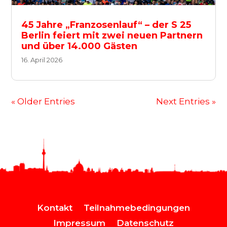
45 Jahre „Franzosenlauf“ – der S 25
Berlin feiert mit zwei neuen Partnern
und über 14.000 Gästen
16. April 2026
« Older Entries
Next Entries »
Kontakt
Teilnahmebedingungen
Impressum
Datenschutz