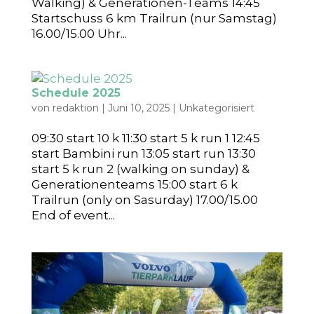
Walking) & Generationen-Teams 14:45
Startschuss 6 km Trailrun (nur Samstag)
16.00/15.00 Uhr...
Schedule 2025
von
redaktion
|
Juni 10, 2025
|
Unkategorisiert
09:30 start 10 k 11:30 start 5 k run 1 12:45
start Bambini run 13:05 start run 13:30
start 5 k run 2 (walking on sunday) &
Generationenteams 15:00 start 6 k
Trailrun (only on Sasurday) 17.00/15.00
End of event...