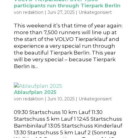
participants run through Tierpark Berlin
von
redaktion
|
Juni 27, 2025
|
Unkategorisiert
This weekend it’s that time of year again:
more than 7,500 runners will line up at
the start of the VOLVO Tierparklauf and
experience a very special run through
the beautiful Tierpark Berlin. This year
will be very special – because Tierpark
Berlin is...
Ablaufplan 2025
von
redaktion
|
Juni 10, 2025
|
Unkategorisiert
09:30 Startschuss 10 km Lauf 11:30
Startschuss 5 km Lauf 1 12:45 Startschuss
Bambinilauf 13:05 Startschuss Kinderlauf
13:30 Startschuss 5 km Lauf 2 (Sonntag